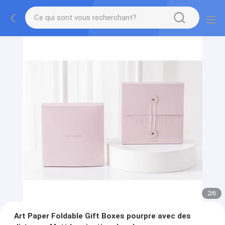
2
/
6
Art Paper Foldable Gift Boxes pourpre avec des