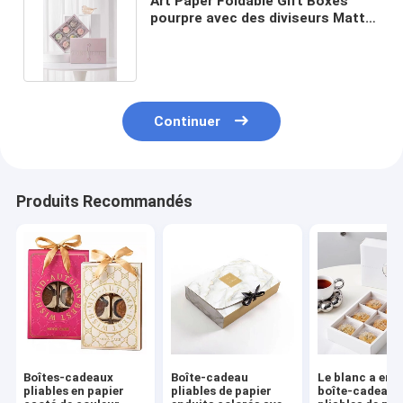
Art Paper Foldable Gift Boxes
pourpre avec des diviseurs Matt
Lamination de ruban
Continuer
Produits Recommandés
Boîtes-cadeaux
Boîte-cadeau
Le blanc a endu
pliables en papier
pliables de papier
boîte-cadeau