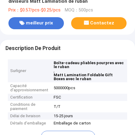
diviseurs Matt Lamination de ruban
Prix：$0.57/pcs-$0.25/pcs
MOQ：500pcs
meilleur prix
Contactez
Description De Produit
Boîte-cadeau pliables pourpres avec
le ruban
Surligner
,
Matt Lamination Foldable Gift
Boxes avec le ruban
Capacité
5000000pcs
d'approvisionnement
Certification
FSC
Conditions de
T/T
paiement
Délai de livraison
15-25 jours
Détails d'emballage
Emballage de carton