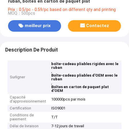
ruban, boîtes en carton de paquet plat
Prix：0.5/pc - 0.59/pc based on different qty and printing
MOQ：500pcs
meilleur prix
Contactez
Description De Produit
boîte-cadeau pliables rigides avec le
ruban
,
Boîte-cadeau pliables d'OEM avec le
Surligner
ruban
,
Boîtes en carton de paquet plat
d'OEM
Capacité
100000pcs par mois
d'approvisionnement
Certification
ISO9001
Conditions de
T/T
paiement
Délai de livraison
7-12 jours de travail