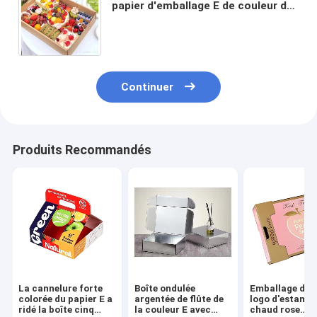
papier d'emballage E de couleur de
Brown avec l'emballage alimentaire
transparent de fenêtre
Continuer
Produits Recommandés
La cannelure forte
Boîte ondulée
Emballage de f
colorée du papier E a
argentée de flûte de
logo d'estampi
ridé la boîte cinq
la couleur E avec
chaud rose