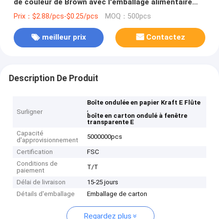
de couleur de Brown avec l'emballage alimentaire
transparent de fenêtre
Prix：$2.88/pcs-$0.25/pcs
MOQ：500pcs
meilleur prix
Contactez
Description De Produit
Boîte ondulée en papier Kraft E Flûte
,
Surligner
boîte en carton ondulé à fenêtre
transparente E
Capacité
5000000pcs
d'approvisionnement
Certification
FSC
Conditions de
T/T
paiement
Délai de livraison
15-25 jours
Détails d'emballage
Emballage de carton
Regardez plus