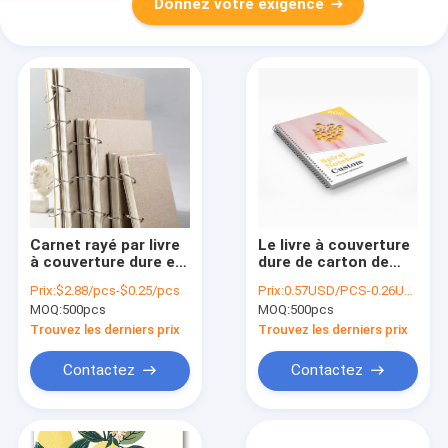
Donnez votre exigence
Carnet rayé par livre
Le livre à couverture
à couverture dure en
dure de carton de
spirale de couleur de
CMYK a rayé
Prix:
$2.88/pcs-$0.25/pcs
Prix:
0.57USD/PCS-0.26USD/PCS
Brown pour l'étudiant
l'attache en spirale
MOQ:
500pcs
MOQ:
500pcs
Writing
de carnet avec 2mm
Trouvez les derniers prix
Trouvez les derniers prix
Contactez
Contactez