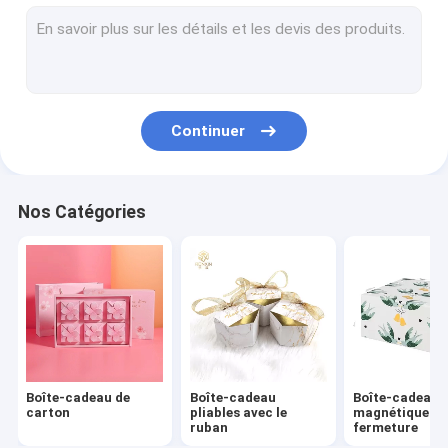
Boîtes en carton de livre
Boîte ondulée d'e cannelure
Le laser a coupé des cartes de mariage
Continuer
Boîte de carton de papier
Sac à provisions de papier imprimé
Nos Catégories
Boîte-cadeau de Papier d'emballage avec la fenêtre
Labels décoratifs d'autocollant
Les livres d'enfants de livre à couverture dure
Boîte-cadeau de
Boîte-cadeau
Boîte-cadeau
carton
pliables avec le
magnétique de
ruban
fermeture