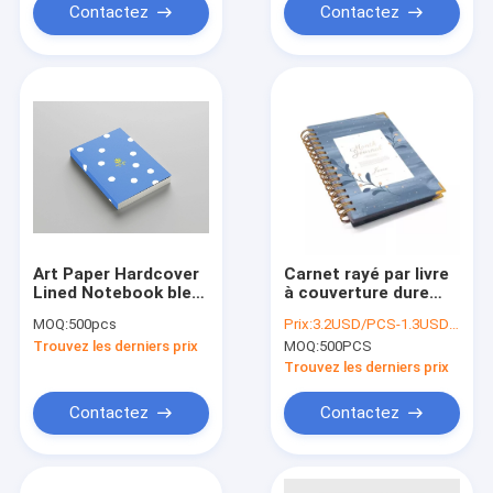
Contactez
Contactez
Art Paper Hardcover
Carnet rayé par livre
Lined Notebook bleu
à couverture dure
avec pointillé 80
coloré bleu, album à
MOQ:
500pcs
Prix:
3.2USD/PCS-1.3USD/PCS
feuilles
spirale avec le logo
Trouvez les derniers prix
MOQ:
500PCS
de estampillage
chaud
Trouvez les derniers prix
Contactez
Contactez