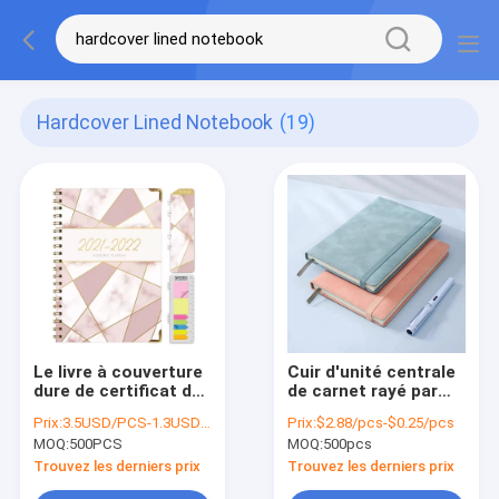
Hardcover Lined Notebook
(19)
Le livre à couverture
Cuir d'unité centrale
dure de certificat de
de carnet rayé par
FSC a rayé le carnet,
livre à couverture
Prix:
3.5USD/PCS-1.3USD/PCS
Prix:
$2.88/pcs-$0.25/pcs
rose quotidien de
dure noir de couleur
MOQ:
500PCS
MOQ:
500pcs
carnet de
avec la corde
planificateur de
Trouvez les derniers prix
Trouvez les derniers prix
tâche