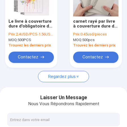
Visite d'usine
Contrôle de qualité
Le livre à couverture
carnet rayé par livre
dure d'obligatoire de
à couverture dure de
Contactez-nous
Sprial a rayé le
21cm, carnet de la
Prix:
2.4USD/PCS-1.56USD/PCS
Prix:
0.45usd/pieces
carnet, carnet de 120
grille A5 de grande
MOQ:
500PCS
MOQ:
500pcs
feuilles pour la
taille pour des
Demandez une citation
peinture
enfants
Trouvez les derniers prix
Trouvez les derniers prix
VR
Contactez
Contactez
Regardez plus
Boîte-cadeau de carton
Boîte-cadeau pliables avec le ruban
Laisser Un Message
Nous Vous Répondrons Rapidement
Boîte-cadeau magnétique de fermeture
Carnet rayé par livre à couverture dure