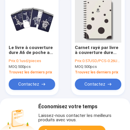
Le livre à couverture
Carnet rayé par livre
dure A6 de poche a
à couverture dure
rayé le tirage en
d'école de laiterie de
Prix:
0.1usd/pieces
Prix:
0.57USD/PCS-0.26USD/PCS
couleurs du carnet 4
FSC avec l'attache
MOQ:
500pcs
MOQ:
500pcs
pour le planificateur
parfaite
Trouvez les derniers prix
Trouvez les derniers prix
Contactez
Contactez
Économisez votre temps
Laissez-nous contacter les meilleurs
produits avec vous.