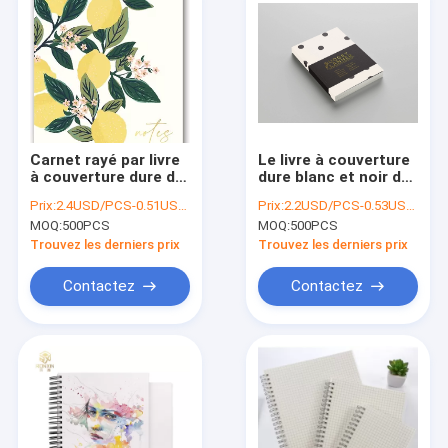
Carnet rayé par livre
Le livre à couverture
à couverture dure de
dure blanc et noir de
citronnier de 6,5
promotion a rayé la
Prix:
2.4USD/PCS-0.51USD/PCS
Prix:
2.2USD/PCS-0.53USD/PCS
pouces avec le
copie Logo By Foil
MOQ:
500PCS
MOQ:
500PCS
papier enduit
Hot Stamping de
carnet
Trouvez les derniers prix
Trouvez les derniers prix
Contactez
Contactez
Maison
Des produits
Au sujet de nous